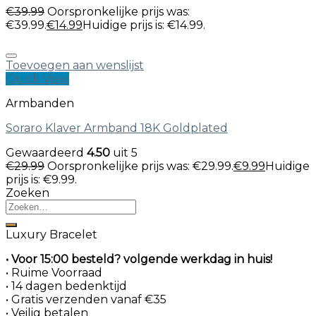
€
39.99
Oorspronkelijke prijs was:
€39.99.
€
14.99
Huidige prijs is: €14.99.
Toevoegen aan wenslijst
Quick View
Armbanden
Soraro Klaver Armband 18K Goldplated
Gewaardeerd
4.50
uit 5
€
29.99
Oorspronkelijke prijs was: €29.99.
€
9.99
Huidige
prijs is: €9.99.
Zoeken
Luxury Bracelet
• Voor 15:00 besteld? volgende werkdag in huis!
• Ruime Voorraad
• 14 dagen bedenktijd
• Gratis verzenden vanaf €35
• Veilig betalen