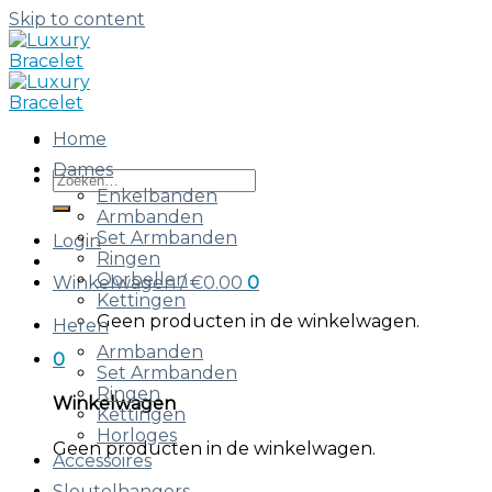
Skip to content
Home
Dames
Enkelbanden
Armbanden
Set Armbanden
Login
Ringen
Oorbellen
Winkelwagen /
€
0.00
0
Kettingen
Geen producten in de winkelwagen.
Heren
Armbanden
0
Set Armbanden
Ringen
Winkelwagen
Kettingen
Horloges
Geen producten in de winkelwagen.
Accessoires
Sleutelhangers